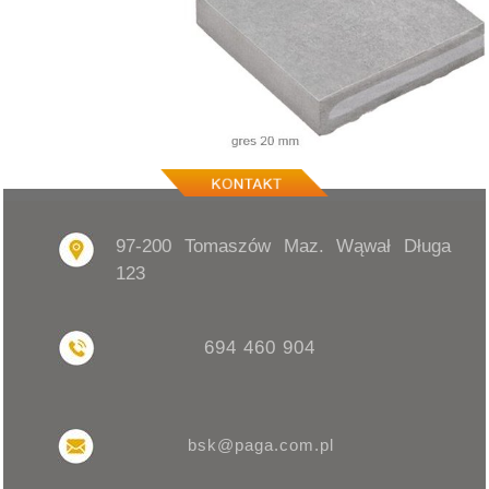
97-200 Tomaszów Maz. Wąwał Długa
123
694 460 904
bsk@paga.com.pl