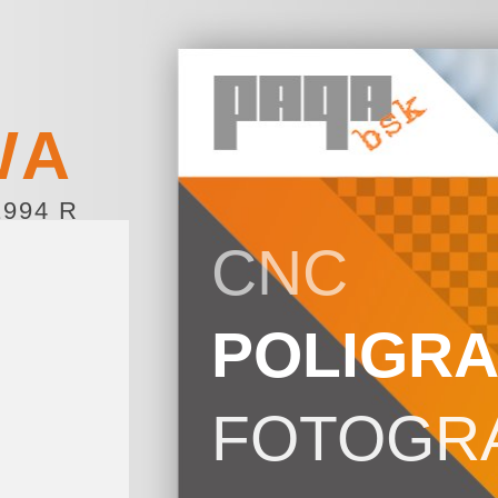
WA
994 R
CNC
POLIGRA
FOTOGR