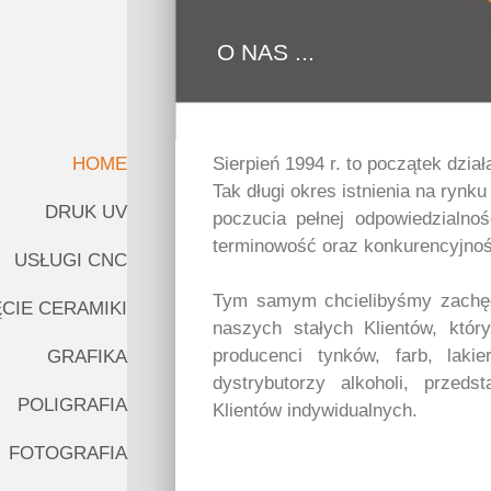
O NAS ...
HOME
Sierpień 1994 r. to początek dział
Tak długi okres istnienia na ryn
DRUK UV
poczucia pełnej odpowiedzialno
terminowość oraz konkurencyjnoś
USŁUGI CNC
Tym samym chcielibyśmy zachęc
ĘCIE CERAMIKI
naszych stałych Klientów, któr
producenci tynków, farb, laki
GRAFIKA
dystrybutorzy alkoholi, przeds
POLIGRAFIA
Klientów indywidualnych.
FOTOGRAFIA