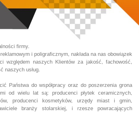
alności firmy.
ku reklamowym i poligraficznym, nakłada na nas obowiązek
ści względem naszych Klientów za jakość, fachowość,
ć naszych usług.
ić Państwa do współpracy oraz do poszerzenia grona
ymi od wielu lat są: producenci płytek ceramicznych,
erów, producenci kosmetyków, urzędy miast i gmin,
tawiciele branży stolarskiej, i rzesze powracających