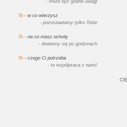
- może być godne uwagi
To
- w co wierzysz
- pozostawiamy tylko Tobie
To
- na co masz ochotę
- dowiemy się po godzinach
To
- czego Ci potrzeba
- to współpraca z nami!
CI